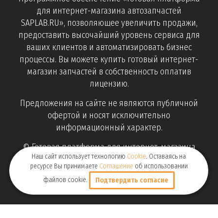
для интернет-магазина автозапчастей
SAPLAB.RU», позволяющее увеличить продажи,
предоставить высочайший уровень сервиса для
ваших клиентов и автоматизировать бизнес
процессы. Вы можете купить готовый интернет-
магазин запчастей в собственность оплатив
лицензию.
Предложения на сайте не являются публичной
офертой и носят исключительно
информационный характер.
© Готовая платформа для интернет-магазина
Наш сайт использует технологию
Cookie
. Оставаясь на
автозапчастей «SAPLAB.RU» работает с 2015г. Все
ресурсе Вы принимаете
Соглашение
об использовании
права защищены.
файлов cookie.
Подтвердить согласие